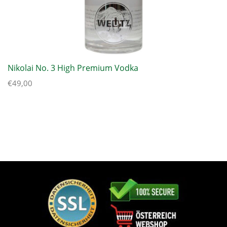
Nikolai No. 3 High Premium Vodka
€
49,00