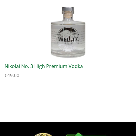
Nikolai No. 3 High Premium Vodka
€
49,00