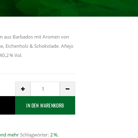
Rum aus Barbados mit Aromen von
ne, Eichenholz & Schokolade. Añejo
 40,2 % Vol.
Cuate
Caribbean
Rum
IN DEN WARENKORB
13
Menge
und mehr
Schlagwörter:
2 %
,