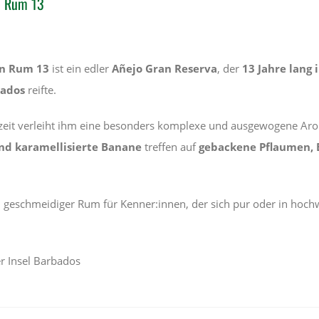
n Rum 13
an Rum 13
ist ein edler
Añejo Gran Reserva
, der
13 Jahre lang 
ados
reifte.
ezeit verleiht ihm eine besonders komplexe und ausgewogene Ar
nd karamellisierte Banane
treffen auf
gebackene Pflaumen, 
, geschmeidiger Rum für Kenner:innen, der sich pur oder in hoch
er Insel Barbados