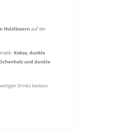
in Holzfässern
auf der
omatik:
Kokos, dunkle
Eichenholz und dunkle
wertigen Drinks bestens