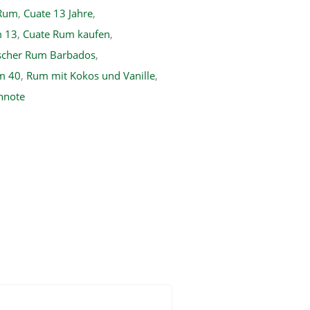
 Rum
,
Cuate 13 Jahre
,
m 13
,
Cuate Rum kaufen
,
ischer Rum Barbados
,
m 40
,
Rum mit Kokos und Vanille
,
nnote