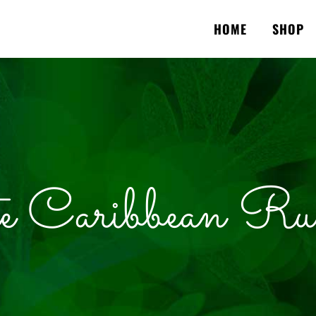
HOME
SHOP
e Caribbean R