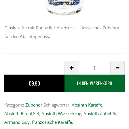
Glaskaraffe mit Pontarlier-Aufdruck – klassisches Zubehör
für den Absinthgenuss.
Absinth
Caraffe
€
9,90
Pontarlier
IN DEN WARENKORB
Menge
Kategorie:
Zubehör
Schlagwörter:
Absinth Karaffe
,
Absinth Ritual Set
,
Absinth Wasserkrug
,
Absinth Zubehör
,
Armand Guy
,
französische Karaffe
,