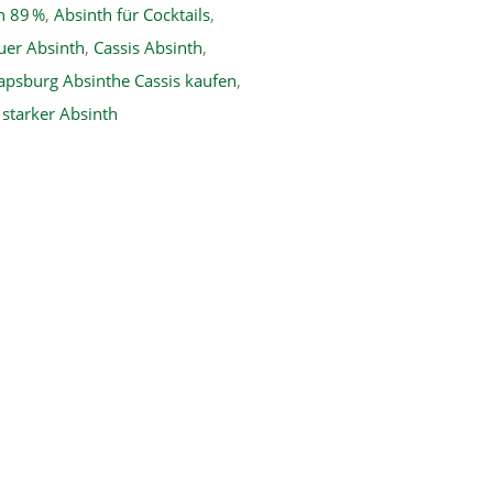
h 89 %
,
Absinth für Cocktails
,
uer Absinth
,
Cassis Absinth
,
apsburg Absinthe Cassis kaufen
,
,
starker Absinth