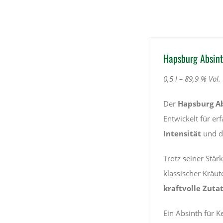
Hapsburg Absint
0,5 l – 89,9 % Vol.
Der
Hapsburg Ab
Entwickelt für er
Intensität
und 
Trotz seiner Stär
klassischer Kräute
kraftvolle Zutat
Ein Absinth für K