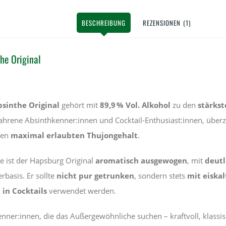
BESCHREIBUNG
REZENSIONEN (1)
he Original
sinthe Original
gehört mit
89,9 % Vol. Alkohol
zu den
stärkst
fahrene Absinthkenner:innen und Cocktail-Enthusiast:innen, über
den
maximal erlaubten Thujongehalt
.
ke ist der Hapsburg Original
aromatisch ausgewogen
, mit
deutl
rbasis. Er sollte
nicht pur getrunken
, sondern stets
mit eiska
 in Cocktails
verwendet werden.
enner:innen, die das Außergewöhnliche suchen – kraftvoll, klass