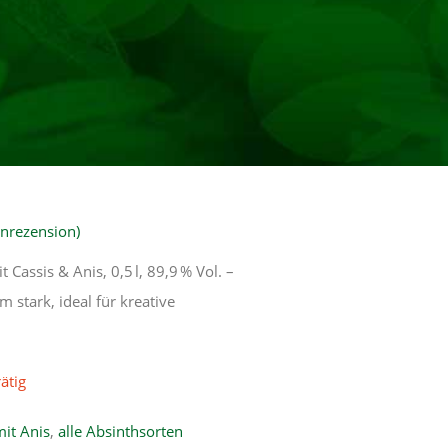
nrezension)
 Cassis & Anis, 0,5 l, 89,9 % Vol. –
m stark, ideal für kreative
ätig
mit Anis
,
alle Absinthsorten