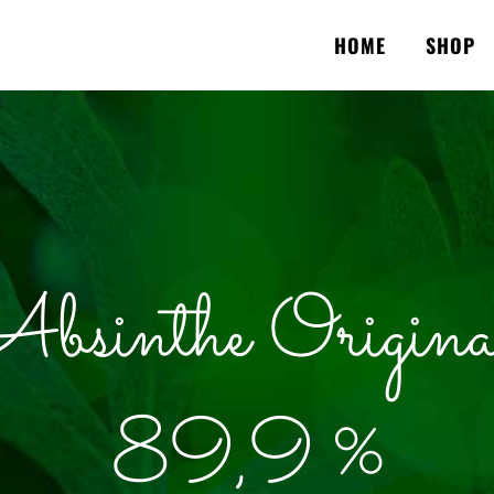
HOME
SHOP
sinthe Original 
89,9 %