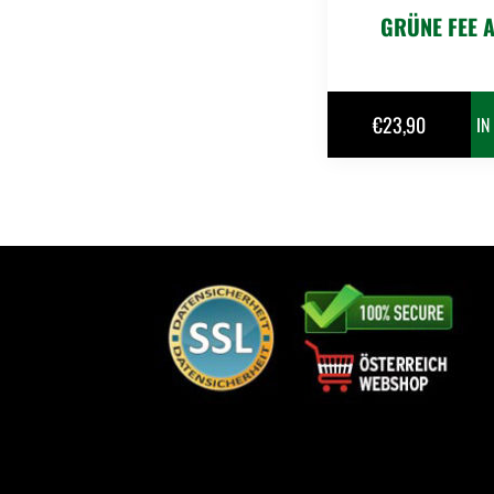
GRÜNE FEE 
€
23,90
IN