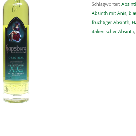
Schlagwörter:
Absint
Absinth mit Anis
,
bla
fruchtiger Absinth
,
H
italienischer Absinth