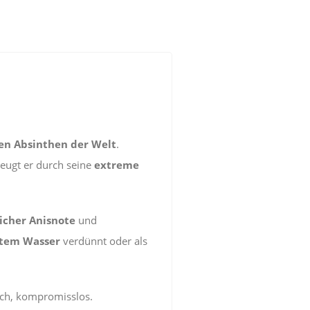
en Absinthen der Welt
.
zeugt er durch seine
extreme
icher Anisnote
und
ltem Wasser
verdünnt oder als
isch, kompromisslos.