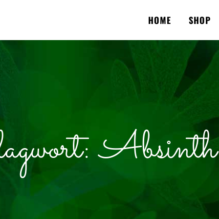
HOME
SHOP
agwort:
Absint