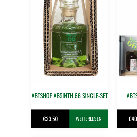
ABTSHOF ABSINTH 66 SINGLE-SET
ABT
€
23,50
€
40
WEITERLESEN