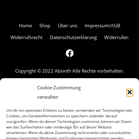
Home
Shop
Über uns
Impressum/AGB
Widerrufsrecht
Datenschutzerklärung
Widerrufen
Copyright © 2022 Absinth Alle Rechte vorbehalten.
Cookie-Zustimmung
verwalten
Um dir ein optimales Erlebnis zu bieten, verwenden wir Technologien wie
Cookies, um Geräteinformationen zu speichern und/oder darauf
zuzugreifen. Wenn du diesen Technologien zustimmst, können wir Daten
wie das Surfverhalten oder eindeutige IDs auf dieser Website
verarbeiten. Wenn du deine Zustimmung nicht erteilst oder zurückziehst,
können bestimmte Merkmale und Funktionen beeinträchtigt werden.